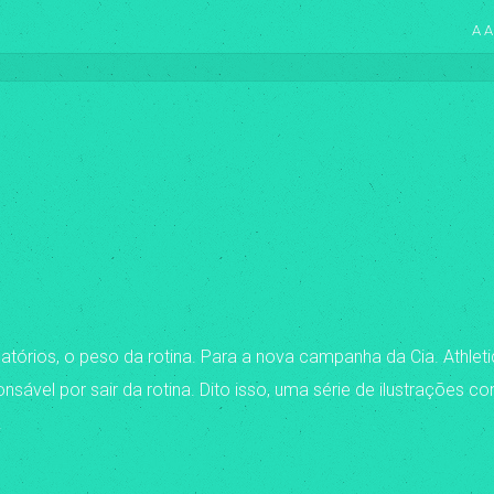
A A
latórios, o peso da rotina. Para a nova campanha da Cia. Athlet
vel por sair da rotina. Dito isso, uma série de ilustrações co
.