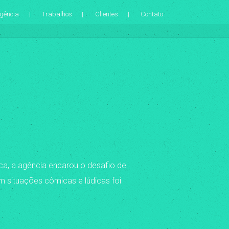
gência
Trabalhos
Clientes
Contato
ica, a agência encarou o desafio de
m situações cômicas e lúdicas foi